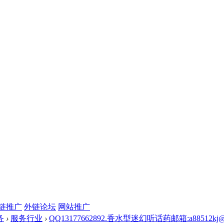
链推广
外链论坛
网站推广
务
›
服务行业
›
QQ13177662892.香水型迷幻听话药邮箱:a88512kj@gma