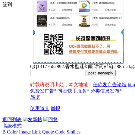
签到
QQ13177662892.香水型迷幻听话药邮箱:a88512kj@g
post_newreply
转载请说明出处，本文地址：
任你发广告论坛
htt
免费发广告
*
抖音快手服务
*
分类信息发布
*
回复
使用道具
举报
返回列表
高级模式
B
Color
Image
Link
Quote
Code
Smilies