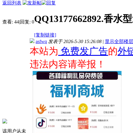
返回列表
QQ13177662892.香水
查看:
44
|
回复:
0
[复制链接]
asfwq
发表于 2026-5-30 15:26:08
|
显示全部楼
本站为
免费发广告
的
外
违法内容请举报！
该用户从未