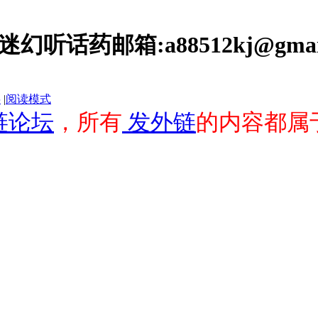
型迷幻听话药邮箱:a88512kj@gmai
层
|
阅读模式
链论坛
，所有
发外链
的内容都属