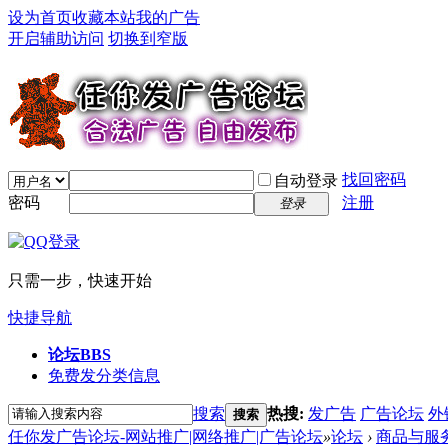
设为首页
收藏本站
我的广告
开启辅助访问
切换到窄版
找回密码
自动登录
密码
注册
登录
只需一步，快速开始
快捷导航
论坛
BBS
免费发分类信息
搜索
热搜:
发广告
广告论坛
外
搜索
任你发广告论坛-网站推广|网络推广|广告论坛
»
论坛
›
商品与服