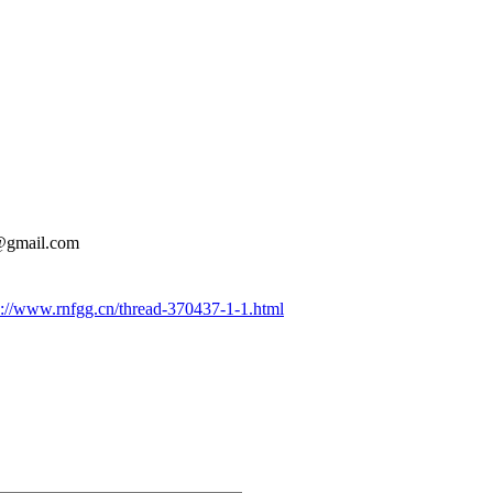
mail.com
p://www.rnfgg.cn/thread-370437-1-1.html